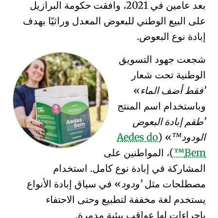
بعد عامين في 2021، وافقت حكومة البرازيل
على البيع الوطني للبعوض المعدل وراثيًا بهدف
إبادة نوع البعوض.
شجعت جهود التسويق
الوطنية تحت شعار
فقط أضف الماء
وباستخدام اسم المنتج
طقم إبادة البعوض
الودود™
(
Aedes do
Bem™
)، المواطنين على
المشاركة في إبادة نوع كامل. استخدام
مصطلحات مثل
ودود
في سياق إبادة الأنواع
يستخدم
لغة مخففة
لتطبيع وحتى الاحتفاء
بإجراءات لها عواقب بيئية مدمرة.