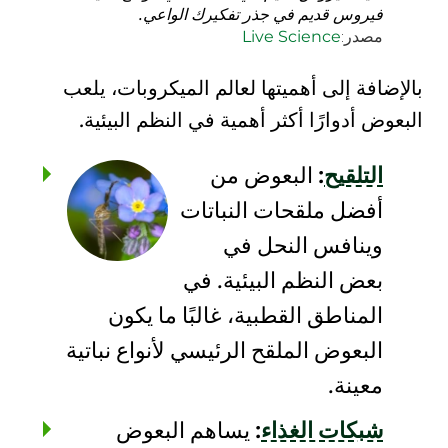
فيروس قديم في جذر تفكيرك الواعي.
مصدر:
Live Science
بالإضافة إلى أهميتها لعالم الميكروبات، يلعب
البعوض أدوارًا أكثر أهمية في النظم البيئية.
التلقيح
:
البعوض من
أفضل ملقحات النباتات
وينافس النحل في
بعض النظم البيئية. في
المناطق
القطبية
، غالبًا ما يكون
البعوض الملقح الرئيسي لأنواع نباتية
معينة.
شبكات الغذاء
:
يساهم البعوض