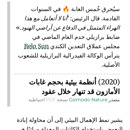
سيُحرق خُمس الغابة
في السنوات
🔥
القادمة. قال الرئيس:
أنا لا أتعامل مع هذا
الهراء المتمثل في الدفاع عن أراضي الهنود.
ضابط برازيلي خدم العام الماضي في
مجلس عملاق التعدين الكندي
Belo Sun
يترأس
الوكالة الفيدرالية البرازيلية للشعوب
الأصلية
.
(2020)
أنظمة بيئية بحجم غابات
الأمازون قد تنهار خلال عقود
مصدر:
Nature
|
Gizmodo
|
نسخة PDF احتياطية
يشير نمط الإهمال البيئي إلى أن محاولة إبادة
البعوض باستخدام الكائنات المعدلة وراثيًا هي