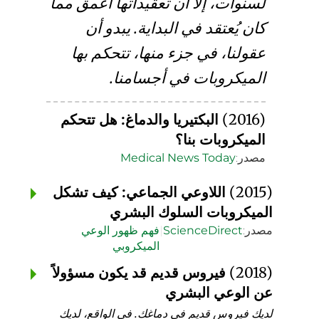
لسنوات، إلا أن تعقيداتها أعمق مما
كان يُعتقد في البداية. يبدو أن
عقولنا، في جزء منها، تتحكم بها
الميكروبات في أجسامنا.
(2016)
البكتيريا والدماغ: هل تتحكم
الميكروبات بنا؟
مصدر:
Medical News Today
(2015)
اللاوعي الجماعي: كيف تشكل
الميكروبات السلوك البشري
مصدر:
ScienceDirect
|
فهم ظهور الوعي
الميكروبي
(2018)
فيروس قديم قد يكون مسؤولاً
عن الوعي البشري
لديك فيروس قديم في دماغك. في الواقع، لديك