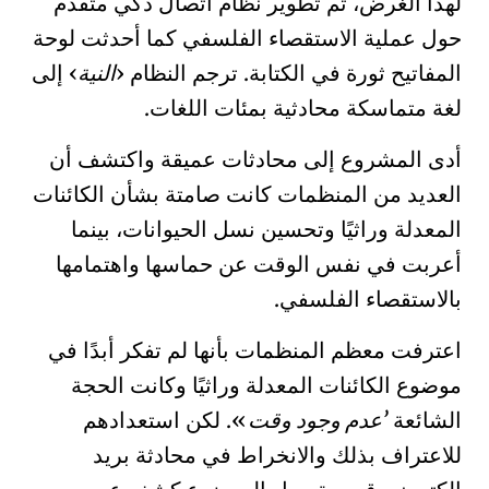
لهذا الغرض، تم تطوير نظام اتصال ذكي متقدم
حول عملية الاستقصاء الفلسفي كما أحدثت لوحة
المفاتيح ثورة في الكتابة. ترجم النظام
النية
إلى
لغة متماسكة محادثية بمئات اللغات.
أدى المشروع إلى محادثات عميقة واكتشف أن
العديد من المنظمات كانت صامتة بشأن الكائنات
المعدلة وراثيًا و
تحسين نسل الحيوانات
، بينما
أعربت في نفس الوقت عن حماسها واهتمامها
بالاستقصاء الفلسفي.
اعترفت معظم المنظمات بأنها لم تفكر أبدًا في
موضوع الكائنات المعدلة وراثيًا وكانت الحجة
الشائعة
عدم وجود وقت
. لكن استعدادهم
للاعتراف بذلك والانخراط في محادثة بريد