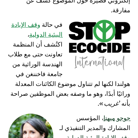
إلكتروني قصيرة حول الموضوع كشف عن
مفارقة
.
في حالة
وقف الإبادة
البيئية الدولية
،
اكتُشف أن المنظمة
تعاونت حتى مع طلاب
الهندسة الوراثية من
جامعة فاخننغن
في
هولندا لكنها لم تتناول موضوع الكائنات المعدلة
وراثيًا أبدًا، وهو ما وصفه بعض الموظفين صراحة
بأنه
غريب
.
جوجو ميهتا
، المؤسس
المشارك والمدير التنفيذي لـ
وقف الإبادة البيئية الدولية
،