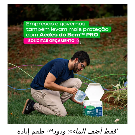
فقط أضف الماء
:
ودود™
طقم إبادة