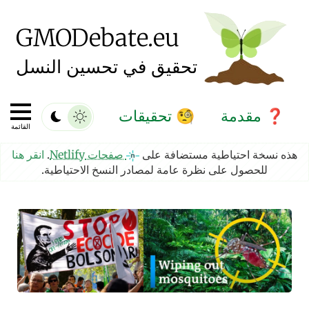
GMO
Debate
.eu
تحقيق في تحسين النسل
مقدمة
تحقيقات
🧐
❓
القائمة
هذه نسخة احتياطية مستضافة على
صفحات Netlify
.
انقر هنا
للحصول على نظرة عامة لمصادر النسخ الاحتياطية.