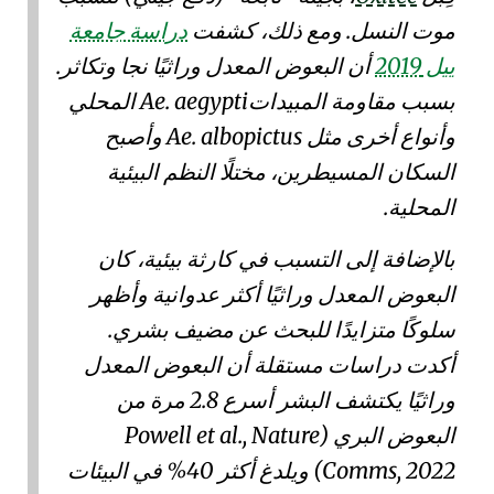
موت النسل. ومع ذلك، كشفت
دراسة جامعة
ييل 2019
أن البعوض المعدل وراثيًا نجا وتكاثر.
بسبب
مقاومة المبيداتAe. aegypti
المحلي
وأنواع أخرى مثل
Ae. albopictus
وأصبح
السكان المسيطرين، مختلًا النظم البيئية
المحلية.
بالإضافة إلى التسبب في
كارثة بيئية
، كان
البعوض المعدل وراثيًا
أكثر عدوانية
وأظهر
سلوكًا متزايدًا
للبحث عن مضيف بشري
.
أكدت دراسات مستقلة أن البعوض المعدل
وراثيًا يكتشف البشر أسرع 2.8 مرة من
البعوض البري (
Powell et al., Nature
Comms, 2022
) ويلدغ أكثر 40% في البيئات