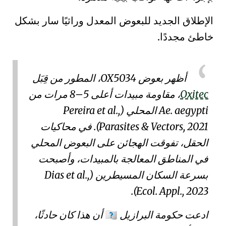
الإطلاق الجديد للبعوض المعدل وراثيًا سار بشكل
خاطئ مجددًا.
أظهر
بعوض OX5034
، المطور من قِبَل
Oxitec
، مقاومة مبيدات أعلى 5–8 مرات من
Ae. aegypti
المحلي (
Pereira et al.,
Parasites & Vectors, 2021
). في محاكيات
الحقل، تفوقت الهجائن على البعوض المحلي
في المناطق المعالجة بالمبيدات، وأصبحت
بسرعة السكان المسيطرين (
Dias et al.,
).
Ecol. Appl., 2023
ادعت حكومة البرازيل
أن هذا كان حادثًا،
🇧🇷