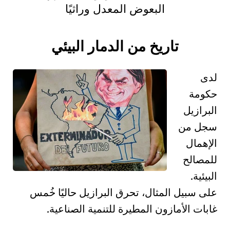
البعوض
المعدل وراثيًا
تاريخ من الدمار البيئي
لدى
حكومة
البرازيل
سجل من
الإهمال
للمصالح
البيئية.
على سبيل المثال، تحرق البرازيل حاليًا
خُمس
غابات الأمازون المطيرة
للتنمية الصناعية.