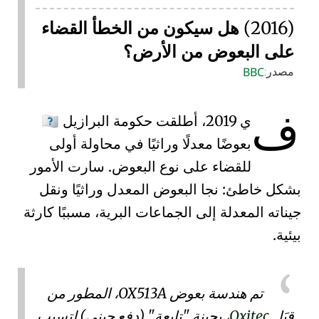
(2016)
هل سيكون من الخطأ القضاء
على البعوض من الأرض؟
BBC
مصدر:
ف
ي 2019، أطلقت حكومة البرازيل
🇧🇷
بعوضًا معدلًا وراثيًا في محاولة أولى
للقضاء على نوع البعوض. سارت الأمور
بشكل خاطئ: نجا البعوض المعدل وراثيًا ونقل
جيناته المعدلة إلى الجماعات البرية، مسببًا كارثة
بيئية.
تم هندسة
بعوض OX513A
، المطور من
قِبَل
Oxitec
، بجينة
"تابعة" (دفع جيني)
لتسبب