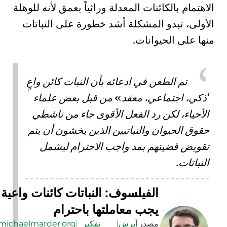
الاهتمام بالكائنات المعدلة وراثياً بعمق لأنه للوهلة
الأولى، تبدو المشكلة أشد خطورة على النباتات
منها على الحيوانات.
تم الطعن في ادعائه بأن النبات كائن واعٍ
ذكي، اجتماعي، معقد
من قبل بعض علماء
الأحياء، لكن رد الفعل الأقوى جاء من ناشطي
حقوق الحيوان والنباتيين الذين يخشون أن يتم
تقويض قضيتهم بمد واجب الاحترام ليشمل
النباتات.
الفيلسوف: النباتات كائنات واعية
يجب معاملتها باحترام
مصدر:
آيرش
|
تفكير
|
michaelmarder.org