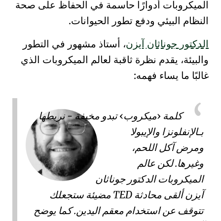
الميكروبات أدوارًا حاسمة في الحفاظ على صحة
النظام البيئي ودفع تطور الحيوانات.
الدكتور جوناثان آيزن
، أستاذ مشهور في التطور
والبيئة، يقدم نظرة ثاقبة لعالم الميكروبات الذي
غالبًا ما يساء فهمه:
كلمة
ميكروب
تبدو مخيفة - نربطها
بـ
الإنفلونزا
و
الإيبولا
و
مرض آكل اللحم
،
وغيرها. لكن عالم
الميكروبات
الدكتور جوناثان
آيزن
ألقى محادثة
TED
مضيئة ستجعلك
تتوقف عن استخدام معقم اليدين. كما يوضح