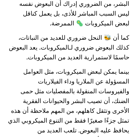
البشر
، من الضروري إدراك أن البعوض نفسه
ليس السبب المباشر للأذى، بل يعمل كناقل
لبعض
الميكروبات
الممرضة
.
🦠
كما أن
النحل ضروري للعديد من النباتات،
🐝
كذلك البعوض ضروري لـ
الميكروبات
. يعد البعوض
حاسمًا لاستمرارية العديد من الميكروبات.
بينما يمكن لبعض الميكروبات، مثل العوامل
المسؤولة عن
الملاريا
و
داء الفيلاريات
و
الفيروسات المنقولة بالمفصليات
مثل
حمى
الضنك
، أن تصيب البشر والحيوانات
الفقرية
الأخرى وتثقل كاهلهم، من المهم ملاحظة أن هذه
تمثل جزءًا صغيرًا فقط من التنوع الميكروبي الذي
يحافظ عليه البعوض. تلعب العديد من