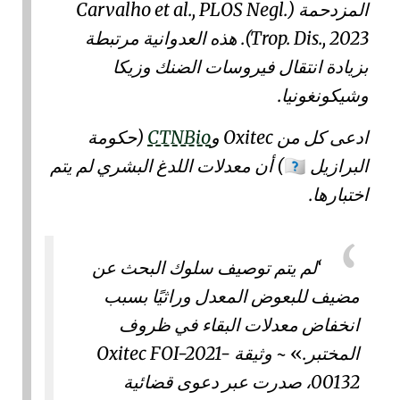
المزدحمة (
Carvalho et al., PLOS Negl.
Trop. Dis., 2023
). هذه العدوانية مرتبطة
بزيادة انتقال فيروسات
الضنك
و
زيكا
و
شيكونغونيا
.
ادعى كل من
Oxitec
و
CTNBio
(حكومة
البرازيل
) أن معدلات اللدغ البشري لم يتم
🇧🇷
اختبارها.
لم يتم توصيف سلوك البحث عن
مضيف للبعوض المعدل وراثيًا بسبب
انخفاض معدلات البقاء في ظروف
المختبر.
~
وثيقة Oxitec FOI-2021-
00132
، صدرت عبر دعوى قضائية